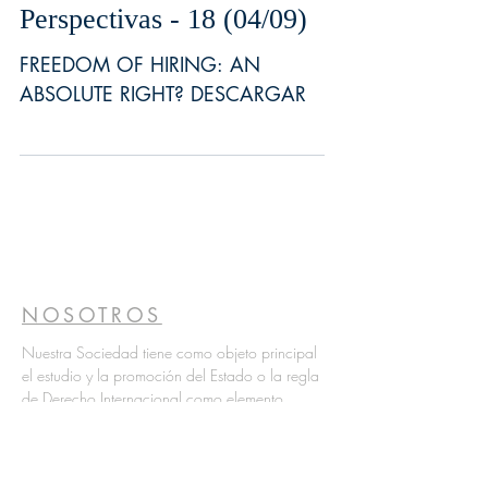
Perspectivas - 18 (04/09)
FREEDOM OF HIRING: AN
ABSOLUTE RIGHT? DESCARGAR
NOSOTROS
Nuestra Sociedad tiene como objeto principal
el estudio y la promoción del Estado o la regla
de Derecho Internacional como elemento
esencial de la convivencia pacífica de las
naciones.
CONTACTO