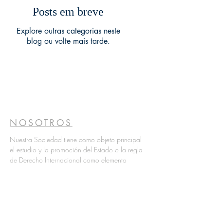
Posts em breve
Explore outras categorias neste
blog ou volte mais tarde.
NOSOTROS
Nuestra Sociedad tiene como objeto principal
el estudio y la promoción del Estado o la regla
de Derecho Internacional como elemento
esencial de la convivencia pacífica de las
naciones.
CONTACTO