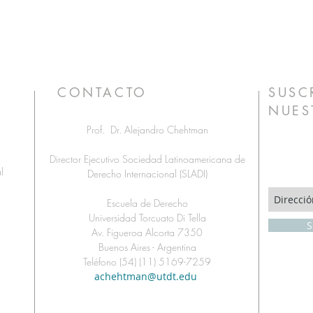
CONTACTO
SUSC
NUES
Prof. Dr. Alejandro Chehtman
Director Ejecutivo Sociedad Latinoamericana de
l
Derecho Internacional (SLADI)
a
Escuela de Derecho
Universidad Torcuato Di Tella
S
Av. Figueroa Alcorta 7350
Buenos Aires - Argentina
Teléfono (54) (11) 5169-7259
achehtman@utdt.edu