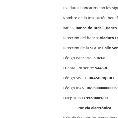
Los datos bancarios son los sig
Nombre de la institución benef
Banco:
Banco do Brasil (Banco
Dirección del banco:
Viaduto Do
Dirección de la SLADI:
Calle Se
Código Bancario:
5949-8
Cuenta Corriente:
5448-8
Código SWIFT:
BRASBRRJSBO
Código IBAN:
BR950000000005
CNPJ:
20.803.992/0001-00
Por vía electrónica
A fin de facilitar los pagos, e