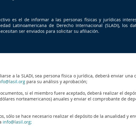
uctivo es el de informar a las personas físicas y jurídicas inte
edad Latinoamericana de Derecho Internacional (SLADI), los dat
esitan ser enviados para solicitar su afiliación.
liarse a la SLADI, sea persona física o jurídica, deberá enviar una
nfo@lasil.org
para su análisis y aprobación;
documentos, si el miembro fuere aceptado, deberá realizar el depósit
dólares norteamericanos) anuales y enviar el comprobante de depós
s, sólo se hace necesario realizar el depósito de la anualidad y e
ra
info@lasil.or
g
;