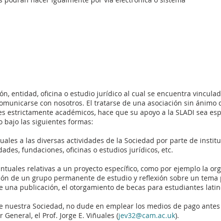
ción, entidad, oficina o estudio jurídico al cual se encuentra vincul
comunicarse con nosotros. El tratarse de una asociación sin ánimo 
nes estrictamente académicos, hace que su apoyo a la SLADI sea es
 bajo las siguientes formas:
uales a las diversas actividades de la Sociedad por parte de instit
ades, fundaciones, oficinas o estudios jurídicos, etc.
ntuales relativas a un proyecto específico, como por ejemplo la or
ción de un grupo permanente de estudio y reflexión sobre un tema 
de una publicación, el otorgamiento de becas para estudiantes lati
 de nuestra Sociedad, no dude en emplear los medios de pago ante
General, el Prof. Jorge E. Viñuales (
jev32@cam.ac.uk
).