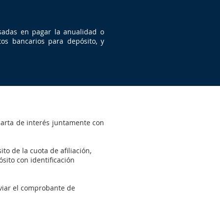
resadas en pagar la anualidad o
os bancarios para depósito, y
 carta de interés juntamente con
o de la cuota de afiliación,
ito con identificación
nviar el comprobante de