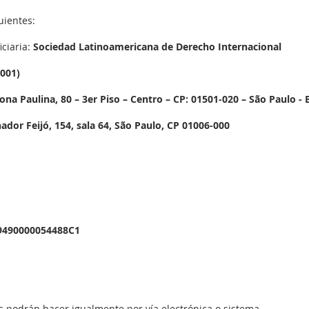
uientes:
iciaria:
Sociedad Latinoamericana de Derecho Internacional
 001)
na Paulina, 80 – 3er Piso – Centro – CP: 01501-020 – São Paulo - B
nador Feijó, 154, sala 64, São Paulo, CP 01006-000
9490000054488C1
stos podrán hacer igualmente por vía electrónica o sistema