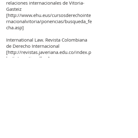
relaciones internacionales de Vitoria-
Gasteiz
[
http://www.ehu.eus/cursosderechointe
rnacionalvitoria/ponencias/busqueda_fe
cha.asp]
International Law. Revista Colombiana
de Derecho Internacional
[
http://revistas.javeriana.edu.co/index.p
hp/internationallaw]
Revista Brasileira de Direito
Internacional
[
http://revistas.ufpr.br/dint/index]
Revista de Direito Internacional
(Brazilian Journal of International Law)
[
https://www.publicacoesacademicas.un
iceub.br/rdi/index]
Revista Electrónica de Estudios
Internacionales