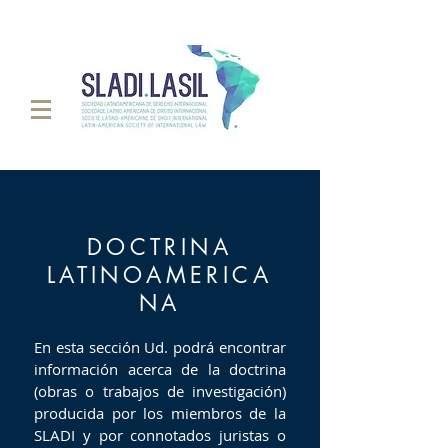
DOCTRINA
LATINOAMERICA
NA
En esta sección Ud. podrá encontrar
información acerca de la doctrina
(obras o trabajos de investigación)
producida por los miembros de la
SLADI y por connotados juristas o