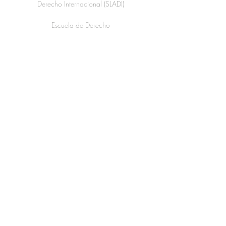
Derecho Internacional (SLADI)
Escuela de Derecho
Universidad Torcuato Di Tella
Av Figueroa Alcorta 7350
Ciudad de Buenos Aires -
Argentinal
Teléfono (54) (11) 5169-7259
achehtman@utdt.edu
Suscríbete ahora