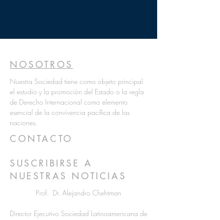
NOSOTROS
Nuestra Sociedad tiene como objeto principal
el estudio y la promoción del Estado o la regla
de Derecho Internacional como elemento
esencial de la convivencia pacífica de las
naciones.
CONTACTO
SUSCRIBIRSE A
NUESTRAS NOTICIAS
Prof. Dr. Alejandro Chehtman
Director Ejecutivo Sociedad Latinoamericana de