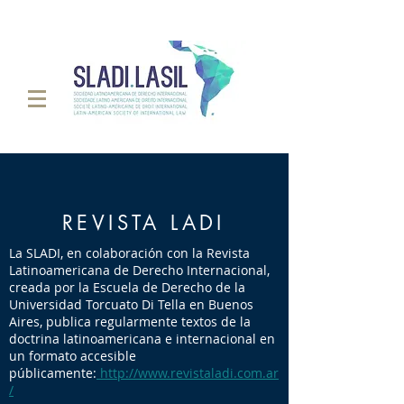
REVISTA LADI
La SLADI, en colaboración con la Revista
Latinoamericana de Derecho Internacional,
creada por la Escuela de Derecho de la
Universidad Torcuato Di Tella en Buenos
Aires, publica regularmente textos de la
doctrina latinoamericana e internacional en
un formato accesible
públicamente:
http://www.revistaladi.com.ar
/