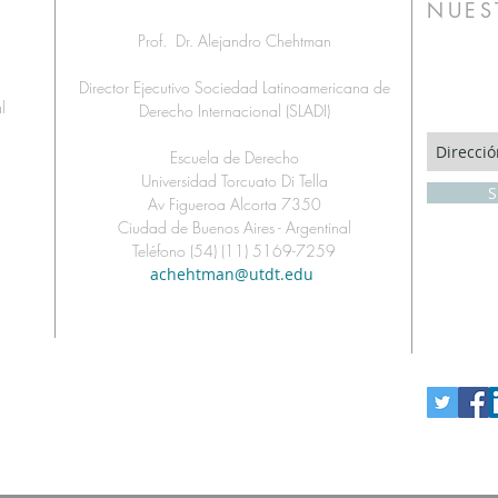
NUES
Prof. Dr. Alejandro Chehtman
Director Ejecutivo Sociedad Latinoamericana de
l
Derecho Internacional (SLADI)
a
Escuela de Derecho
Universidad Torcuato Di Tella
S
Av Figueroa Alcorta 7350
Ciudad de Buenos Aires -
Argentinal
Teléfono (54) (11) 5169-7259
achehtman@utdt.edu